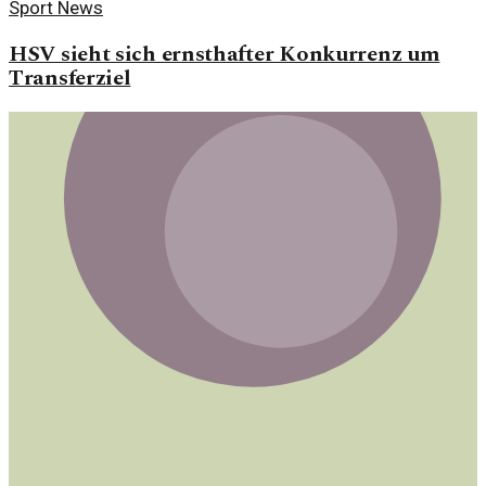
Sport News
HSV sieht sich ernsthafter Konkurrenz um
Transferziel