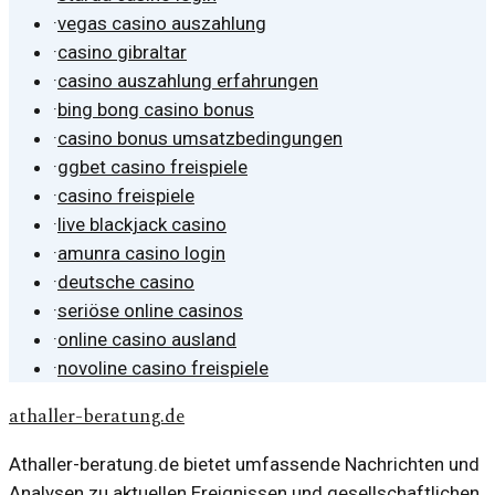
·
vegas casino auszahlung
·
casino gibraltar
·
casino auszahlung erfahrungen
·
bing bong casino bonus
·
casino bonus umsatzbedingungen
·
ggbet casino freispiele
·
casino freispiele
·
live blackjack casino
·
amunra casino login
·
deutsche casino
·
seriöse online casinos
·
online casino ausland
·
novoline casino freispiele
athaller-beratung.de
Athaller-beratung.de bietet umfassende Nachrichten und
Analysen zu aktuellen Ereignissen und gesellschaftlichen