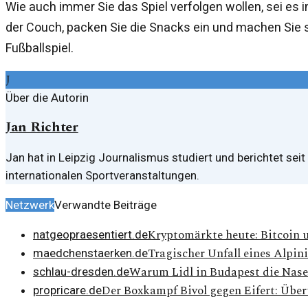
Wie auch immer Sie das Spiel verfolgen wollen, sei es
der Couch, packen Sie die Snacks ein und machen Sie s
Fußballspiel.
J
Über die Autorin
Jan Richter
Jan hat in Leipzig Journalismus studiert und berichtet sei
internationalen Sportveranstaltungen.
Netzwerk
Verwandte Beiträge
Kryptomärkte heute: Bitcoin u
natgeopraesentiert.de
Tragischer Unfall eines Alpi
maedchenstaerken.de
Warum Lidl in Budapest die Nase
schlau-dresden.de
Der Boxkampf Bivol gegen Eifert: Übe
propricare.de