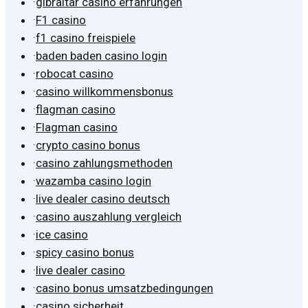
·
gibraltar casino erfahrungen
·
F1 casino
·
f1 casino freispiele
·
baden baden casino login
·
robocat casino
·
casino willkommensbonus
·
flagman casino
·
Flagman casino
·
crypto casino bonus
·
casino zahlungsmethoden
·
wazamba casino login
·
live dealer casino deutsch
·
casino auszahlung vergleich
·
ice casino
·
spicy casino bonus
·
live dealer casino
·
casino bonus umsatzbedingungen
·
casino sicherheit